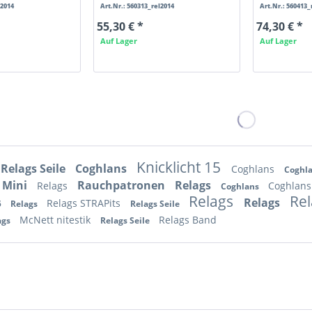
l2014
Art.Nr.: 560313_rel2014
Art.Nr.: 560413_
55,30 € *
74,30 € *
Auf Lager
Auf Lager
Knicklicht 15
Relags Seile
Coghlans
Coghlans
Coghl
 Mini
Rauchpatronen
Relags
Relags
Coghlan
Coghlans
Relags
Rel
Relags
Relags STRAPits
5
Relags
Relags Seile
McNett nitestik
Relags Band
ags
Relags Seile