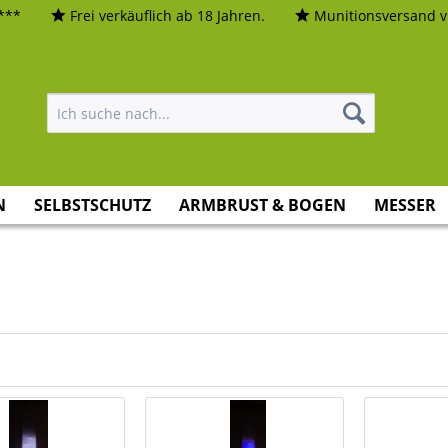
***
Frei verkäuflich ab 18 Jahren.
Munitionsversand vi
N
SELBSTSCHUTZ
ARMBRUST & BOGEN
MESSER