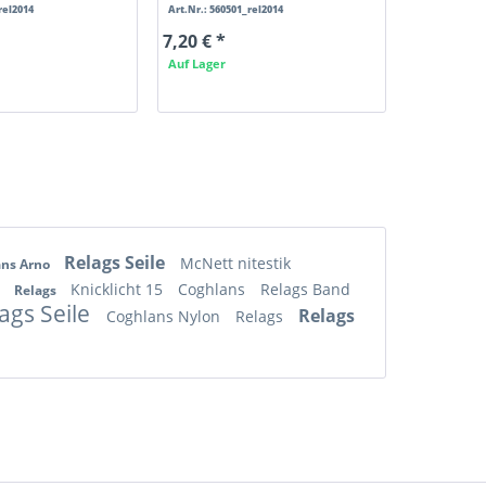
rel2014
Art.Nr.: 560501_rel2014
7,20 € *
Auf Lager
Relags Seile
McNett nitestik
ans Arno
s
Knicklicht 15
Coghlans
Relags Band
Relags
ags Seile
Relags
Coghlans Nylon
Relags