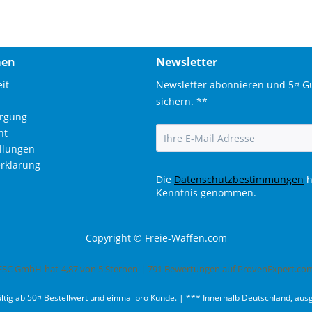
men
Newsletter
it
Newsletter abonnieren und 5¤ G
sichern. **
orgung
ht
ellungen
rklärung
Die
Datenschutzbestimmungen
h
Kenntnis genommen.
Copyright © Freie-Waffen.com
ESC GmbH
hat
4,87
von
5
Sternen
|
791
Bewertungen auf ProvenExpert.co
ültig ab 50¤ Bestellwert und einmal pro Kunde. | *** Innerhalb Deutschland, a