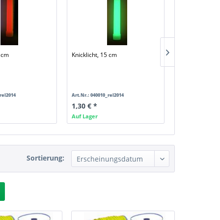
5 cm
Knicklicht, 15 cm
Trillerpfeife, K
Schneckenfor
rel2014
Art.Nr.: 040010_rel2014
Art.Nr.: 800200
1,30 € *
1,90 € *
Auf Lager
Auf Lager
Sortierung: