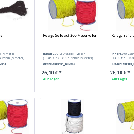
eil
Relags Seile auf 200 Meterrollen
Relags Seile 
e(r) Meter
Inhalt
200 Laufende(r) Meter
Inhalt
200 Lauf
Laufende(r) Meter)
(13,05 € * / 100 Laufende(r) Meter)
(13,05 € * / 10
l2014
Art.Nr.: 560101_rel2014
Art.Nr.: 560106_
26,10 € *
26,10 € *
Auf Lager
Auf Lager