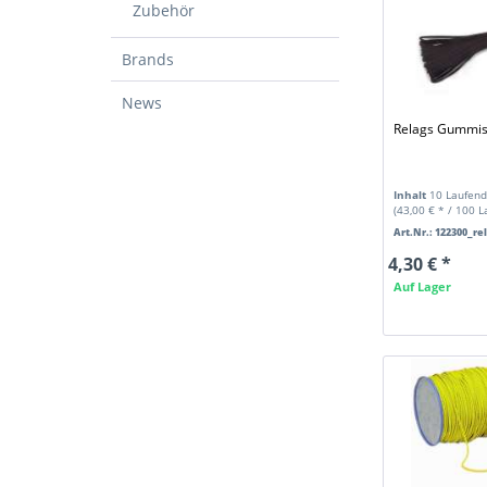
Zubehör
Brands
News
Relags Gummis
Inhalt
10 Laufend
(43,00 € * / 100 
Art.Nr.: 122300_re
4,30 € *
Auf Lager