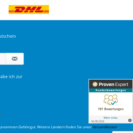
utschein
abe ich zur
m
usgenommen Gefahrgut. Weitere Ländern finden Sie unter
Versandkosten
.