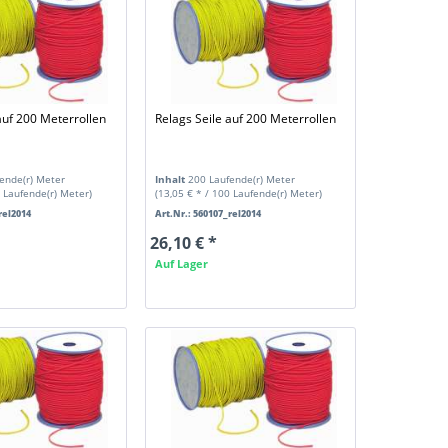
auf 200 Meterrollen
Relags Seile auf 200 Meterrollen
ende(r) Meter
Inhalt
200 Laufende(r) Meter
0 Laufende(r) Meter)
(13,05 € * / 100 Laufende(r) Meter)
rel2014
Art.Nr.: 560107_rel2014
26,10 € *
Auf Lager