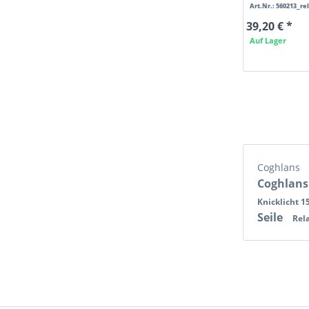
Art.Nr.: 560213_re
39,20 € *
Auf Lager
Coghlans
Coghlans
Knicklicht 1
Seile
Rel