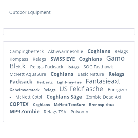
Outdoor Equipment
Coghlans
Campingbesteck
Aktivwärmesohle
Relags
Gamo
SWISS EYE
Coghlans
Kompass
Relags
Black
Relags Packsack
SOG Fasthawk
Relags
Coghlans
Relags
McNett AquaSure
Basic Nature
Fantasieaxt
Packsack
Herbertz
Light-my-Fire
US Feldflasche
Energizer
Geheimversteck
Relags
Coghlans Säge
-
McNett Cotol
Zombie Dead Axt
COPTEX
Coghlans
McNett TentSure
Brennspiritus
MP9 Zombie
Relags TSA
Pulvonin