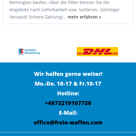
Remington kaufen. Über die Filter können Sie die
Angebote nach Lieferbarkeit usw. sortieren. Günstiger
Versand! Sichere Zahlung!...
mehr erfahren »
Wir helfen gerne weiter!
Mo.-Do. 10-17 & Fr.10-17
Hotline:
+4973219107730
E-Mail:
office@freie-waffen.com