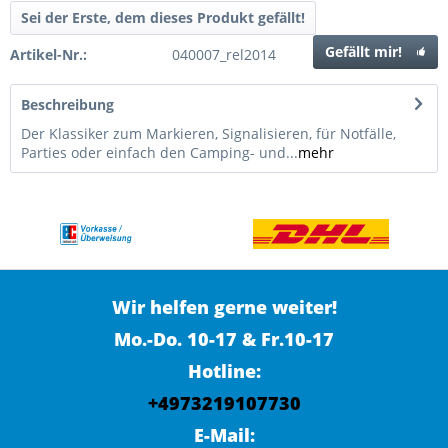
Sei der Erste, dem dieses Produkt gefällt!
Gefällt mir!
Artikel-Nr.:
040007_rel2014
Beschreibung
Der Klassiker zum Markieren, Signalisieren, für Notfälle,
Parties oder einfach den Camping- und...
mehr
Wir helfen gerne weiter!
Mo.-Do. 10-17 & Fr.10-17
Hotline:
+4973219107730
E-Mail: