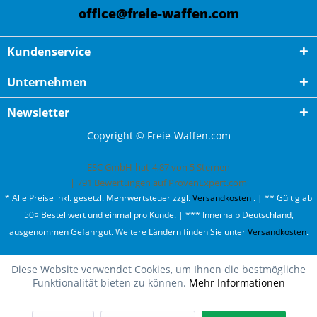
office@freie-waffen.com
Kundenservice
Unternehmen
Newsletter
Copyright © Freie-Waffen.com
ESC GmbH
hat
4,87
von
5
Sternen
|
791
Bewertungen auf ProvenExpert.com
* Alle Preise inkl. gesetzl. Mehrwertsteuer zzgl.
Versandkosten
. | ** Gültig ab
50¤ Bestellwert und einmal pro Kunde. | *** Innerhalb Deutschland,
ausgenommen Gefahrgut. Weitere Ländern finden Sie unter
Versandkosten
.
Diese Website verwendet Cookies, um Ihnen die bestmögliche
Funktionalität bieten zu können.
Mehr Informationen