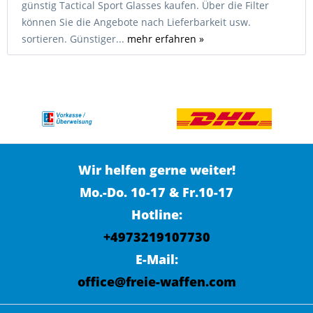
günstig Tactical Sport Glasses kaufen. Über die Filter
können Sie die Angebote nach Lieferbarkeit usw.
sortieren. Günstiger...
mehr erfahren »
Wir helfen gerne weiter!
Mo.-Do. 10-17 & Fr.10-17
Hotline:
+4973219107730
E-Mail:
office@freie-waffen.com