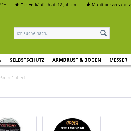
***
Frei verkäuflich ab 18 Jahren.
Munitionsversand vi
N
SELBSTSCHUTZ
ARMBRUST & BOGEN
MESSER
6mm Flobert