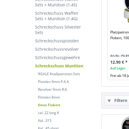
Sets + Munition (1.4S)
Schreckschuss Waffen
Sets + Munition (1.4G)
Schreckschuss Silvester
Sets
Platzpatro
Flobert, 100
Schreckschusspistolen
Schreckschussrevolver
Art.Nr.: PG-B
Schreckschussgewehre
12,90 € *
Schreckschuss Munition
Auf Lager
%SALE Knallpatronen Sets
Frei ab 18 
Pistolen 9mm P.A.K.
Revolver 9mm R.K.
Pistolen 8mm
Filtern
6mm Flobert
cal. 22 long K
Kal. .315
Kal. .45 short