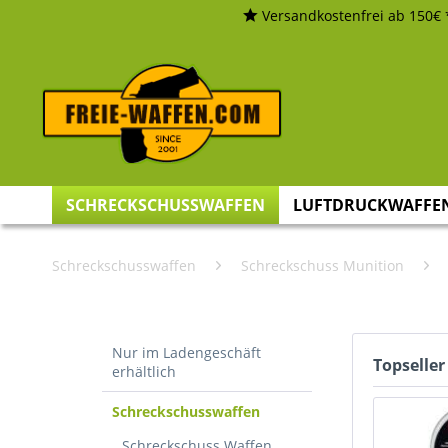
Versandkostenfrei ab 150€ 
SCHRECKSCHUSSWAFFEN
LUFTDRUCKWAFFE
Schreckschusswaffen
Schreckschuss Munition
Nur im Ladengeschäft
Topseller
erhältlich
Schreckschusswaffen
Schreckschuss Waffen