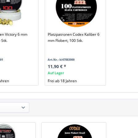
nen Victory 6 mm
Platzpatronen Codex Kaliber 6
 Stk.
mm Flobert, 100 Stk.
101
Art.Nr.: ki47883000
11,90 € *
Auf Lager
Jahren
Frei ab 18 Jahren