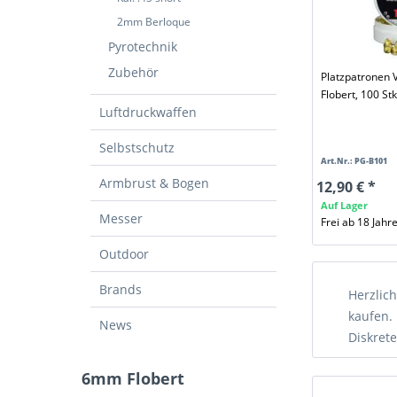
2mm Berloque
Pyrotechnik
Zubehör
Platzpatronen 
Flobert, 100 Stk
Luftdruckwaffen
Selbstschutz
Art.Nr.: PG-B101
Armbrust & Bogen
12,90 € *
Auf Lager
Messer
Frei ab 18 Jahr
Outdoor
Brands
Herzlic
kaufen. 
News
Diskrete
6mm Flobert