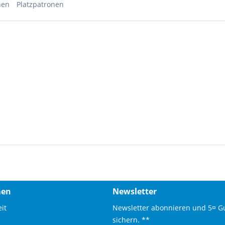
onen
Platzpatronen
men
Newsletter
it
Newsletter abonnieren und 5¤ G
sichern. **