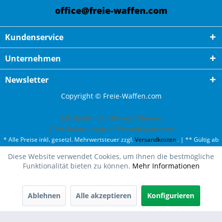
office@freie-waffen.com
Kundenservice
Unternehmen
Newsletter
Copyright © Freie-Waffen.com
ESC GmbH
hat
4,87
von
5
Sternen
|
791
Bewertungen auf ProvenExpert.com
* Alle Preise inkl. gesetzl. Mehrwertsteuer zzgl.
Versandkosten
. | ** Gültig ab
50¤ Bestellwert und einmal pro Kunde. | *** Innerhalb Deutschland,
Diese Website verwendet Cookies, um Ihnen die bestmögliche
ausgenommen Gefahrgut. Weitere Ländern finden Sie unter
Versandkosten
.
Funktionalität bieten zu können.
Mehr Informationen
Ablehnen
Alle akzeptieren
Konfigurieren