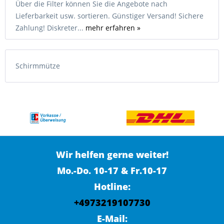
Über die Filter können Sie die Angebote nach
Lieferbarkeit usw. sortieren. Günstiger Versand! Sichere
Zahlung! Diskreter...
mehr erfahren »
Schirmmütze
Wir helfen gerne weiter!
Mo.-Do. 10-17 & Fr.10-17
Hotline:
+4973219107730
E-Mail: