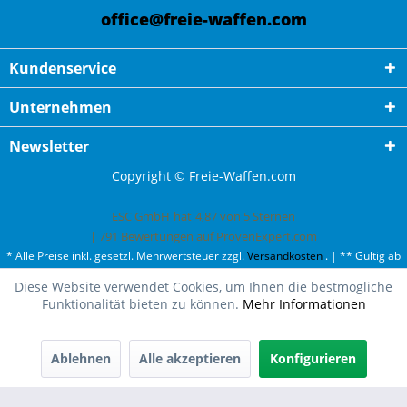
office@freie-waffen.com
Kundenservice
Unternehmen
Newsletter
Copyright © Freie-Waffen.com
ESC GmbH
hat
4,87
von
5
Sternen
|
791
Bewertungen auf ProvenExpert.com
* Alle Preise inkl. gesetzl. Mehrwertsteuer zzgl.
Versandkosten
. | ** Gültig ab
50¤ Bestellwert und einmal pro Kunde. | *** Innerhalb Deutschland,
Diese Website verwendet Cookies, um Ihnen die bestmögliche
ausgenommen Gefahrgut. Weitere Ländern finden Sie unter
Versandkosten
.
Funktionalität bieten zu können.
Mehr Informationen
Ablehnen
Alle akzeptieren
Konfigurieren