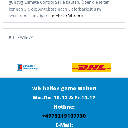
günstig Climate Control Serie kaufen. Über die Filter
können Sie die Angebote nach Lieferbarkeit usw.
sortieren. Günstiger...
mehr erfahren »
Brille WileyX
Wir helfen gerne weiter!
Mo.-Do. 10-17 & Fr.10-17
Hotline:
+4973219107730
E-Mail: