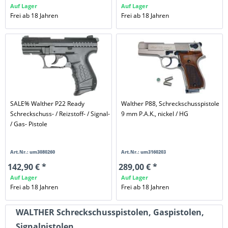
Auf Lager
Auf Lager
Frei ab 18 Jahren
Frei ab 18 Jahren
SALE% Walther P22 Ready
Walther P88, Schreckschusspistole
Schreckschuss- / Reizstoff- / Signal-
9 mm P.A.K., nickel / HG
/ Gas- Pistole
Art.Nr.: um3080260
Art.Nr.: um3160203
142,90 € *
289,00 € *
Auf Lager
Auf Lager
Frei ab 18 Jahren
Frei ab 18 Jahren
WALTHER Schreckschusspistolen, Gaspistolen,
Signalpistolen