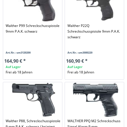
Walther P99 Schreckschusspistole
Walther P22Q
9mm P.A.K. schwarz
Schreckschusspistole 9mm P.A.K.
schwarz
Art.Nr.: um3120200
Art.Nr.: um3080220
164,90 € *
160,90 € *
Auf Lager
Auf Lager
Frei ab 18 Jahren
Frei ab 18 Jahren
Walther P88, Schreckschusspistole
WALTHER PPQ M2 Schreckschuss
9 mm P.A.K., schwarz / brüniert
Signal Alarm 9 mm