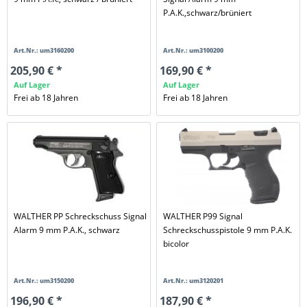
P.A.K.,schwarz/brüniert
Art.Nr.: um3160200
Art.Nr.: um3100200
205,90 € *
169,90 € *
Auf Lager
Auf Lager
Frei ab 18 Jahren
Frei ab 18 Jahren
WALTHER PP Schreckschuss Signal
WALTHER P99 Signal
Alarm 9 mm P.A.K., schwarz
Schreckschusspistole 9 mm P.A.K.
bicolor
Art.Nr.: um3150200
Art.Nr.: um3120201
196,90 € *
187,90 € *