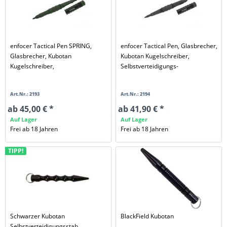
enfocer Tactical Pen SPRING,
enfocer Tactical Pen, Glasbrecher,
Glasbrecher, Kubotan
Kubotan Kugelschreiber,
Kugelschreiber,
Selbstverteidigungs-
Selbstverteidigungs-
Kugelschreiber
Kugelschreiber
Art.Nr.: 2193
Art.Nr.: 2194
ab 45,00 € *
ab 41,90 € *
Auf Lager
Auf Lager
Frei ab 18 Jahren
Frei ab 18 Jahren
TIPP!
Schwarzer Kubotan
BlackField Kubotan
Selbstverteidigungsstab