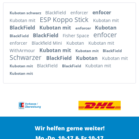
enfocer
BlackField
enforcer
Kubotan schwarz
ESP Koppo Stick
Kubotan mit
Kubotan mit
BlackField
Kubotan mit
Kubotan
enforcer
enfocer
BlackField
Fisher Space
BlackField
enforcer
Blackfield Mini
Kubotan
Kubotan mit
Kubotan mit
WithArmour
Kubotan mit
BlackField
Schwarzer
BlackField
Kubotan
Kubotan mit
BlackField
Kubotan mit
Kubotan mit
BlackField
Kubotan mit
Wir helfen gerne weiter!
Mo.-Do. 10-17 & Fr.10-17