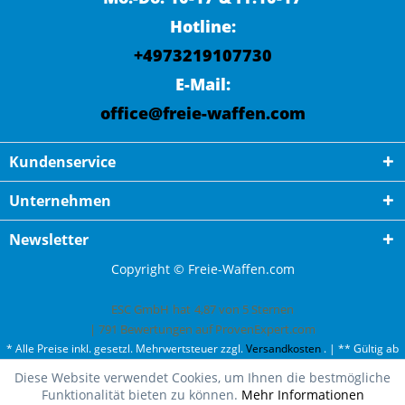
Hotline:
+4973219107730
E-Mail:
office@freie-waffen.com
Kundenservice
Unternehmen
Newsletter
Copyright © Freie-Waffen.com
ESC GmbH
hat
4,87
von
5
Sternen
|
791
Bewertungen auf ProvenExpert.com
* Alle Preise inkl. gesetzl. Mehrwertsteuer zzgl.
Versandkosten
. | ** Gültig ab
50¤ Bestellwert und einmal pro Kunde. | *** Innerhalb Deutschland,
Diese Website verwendet Cookies, um Ihnen die bestmögliche
ausgenommen Gefahrgut. Weitere Ländern finden Sie unter
Versandkosten
.
Funktionalität bieten zu können.
Mehr Informationen