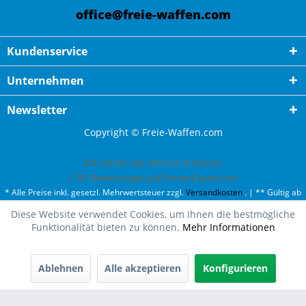
office@freie-waffen.com
Kundenservice
Unternehmen
Newsletter
Copyright © Freie-Waffen.com
ESC GmbH
hat
4,87
von
5
Sternen
|
791
Bewertungen auf ProvenExpert.com
* Alle Preise inkl. gesetzl. Mehrwertsteuer zzgl.
Versandkosten
. | ** Gültig ab
50¤ Bestellwert und einmal pro Kunde. | *** Innerhalb Deutschland,
Diese Website verwendet Cookies, um Ihnen die bestmögliche
ausgenommen Gefahrgut. Weitere Ländern finden Sie unter
Versandkosten
.
Funktionalität bieten zu können.
Mehr Informationen
Ablehnen
Alle akzeptieren
Konfigurieren