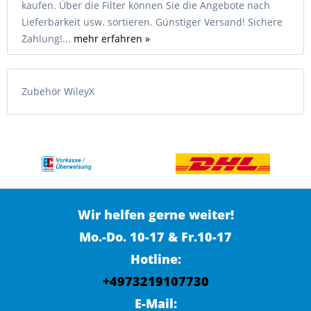
kaufen. Über die Filter können Sie die Angebote nach
Lieferbarkeit usw. sortieren. Günstiger Versand! Sichere
Zahlung!...
mehr erfahren »
Zubehör WileyX
Wir helfen gerne weiter!
Mo.-Do. 10-17 & Fr.10-17
Hotline:
+4973219107730
E-Mail: