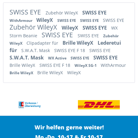
SWISS EYE
SWISS EYE
Zubehör WileyX
WileyX
SWISS EYE
WithArmour
SWISS EYE
SWISS EYE
Zubehör WileyX
WileyX
SWISS EYE
WX
SWISS EYE
Storm Beanie
SWISS EYE
Zubehör
Brille WileyX
Lederetui
Clipadapter für
WileyX
für
S.W.A.T. Mask
SWISS EYE F 18
SWISS EYE
S.W.A.T. Mask
SWISS EYE
WX Active
SWISS EYE
Brille WileyX
SWISS EYE F 18
WithArmour
WileyX SG-1
Brille WileyX
WileyX
Brille WileyX
Wir helfen gerne weiter!
Mo.-Do. 10-17 & Fr.10-17