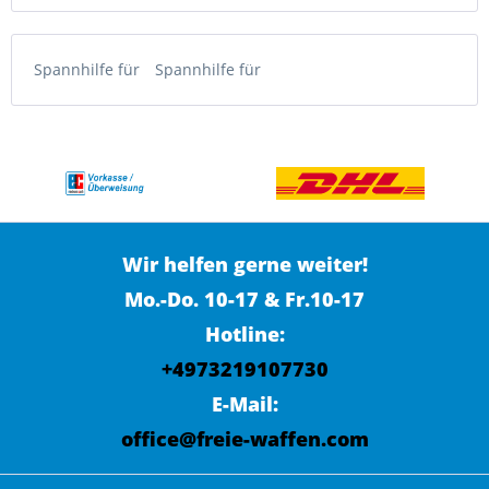
Spannhilfe für
Spannhilfe für
Wir helfen gerne weiter!
Mo.-Do. 10-17 & Fr.10-17
Hotline:
+4973219107730
E-Mail:
office@freie-waffen.com