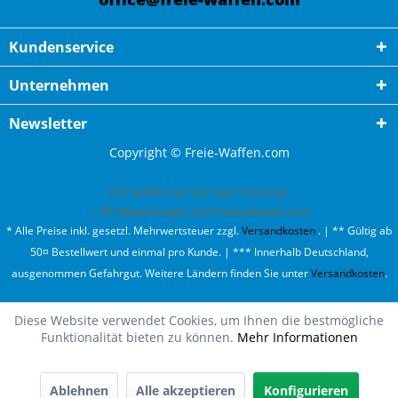
Kundenservice
Unternehmen
Newsletter
Copyright © Freie-Waffen.com
ESC GmbH
hat
4,87
von
5
Sternen
|
791
Bewertungen auf ProvenExpert.com
* Alle Preise inkl. gesetzl. Mehrwertsteuer zzgl.
Versandkosten
. | ** Gültig ab
50¤ Bestellwert und einmal pro Kunde. | *** Innerhalb Deutschland,
ausgenommen Gefahrgut. Weitere Ländern finden Sie unter
Versandkosten
.
Diese Website verwendet Cookies, um Ihnen die bestmögliche
Funktionalität bieten zu können.
Mehr Informationen
Ablehnen
Alle akzeptieren
Konfigurieren