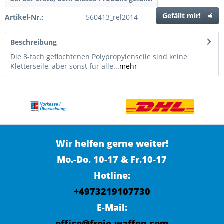
Gefällt mir!
Artikel-Nr.:
560413_rel2014
Beschreibung
Die 8-fach geflochtenen Polypropylenseile sind keine
Kletterseile, aber sonst für alle...
mehr
Wir helfen gerne weiter!
Mo.-Do. 10-17 & Fr.10-17
Hotline:
+4973219107730
E-Mail:
office@freie-waffen.com