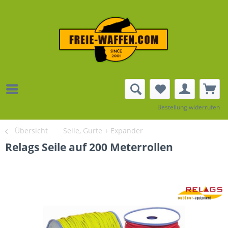
Bestellung widerrufen
Übersicht
Seile, Gurte + Expander
Relags Seile auf 200 Meterrollen