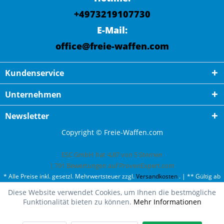
+4973219107730
E-Mail:
office@freie-waffen.com
Kundenservice
Unternehmen
Newsletter
Copyright © Freie-Waffen.com
ESC GmbH
hat
4,87
von
5
Sternen
|
791
Bewertungen auf ProvenExpert.com
* Alle Preise inkl. gesetzl. Mehrwertsteuer zzgl.
Versandkosten
. | ** Gültig ab
50¤ Bestellwert und einmal pro Kunde. | *** Innerhalb Deutschland,
Diese Website verwendet Cookies, um Ihnen die bestmögliche
ausgenommen Gefahrgut. Weitere Ländern finden Sie unter
Versandkosten
.
Funktionalität bieten zu können.
Mehr Informationen