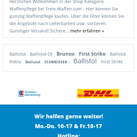
Herzlichen Willkommen in der Shop Kategorie
Waffenpflege bei Freie-Waffen.com - Hier können Sie
günstig Waffenpflege kaufen. Über die Filter können Sie
die Angebote nach Lieferbarkeit usw. sortieren.
Günstiger Versand! Sichere...
mehr erfahren »
Brunox
First Strike
Ballistol
Ballistol-Öl
Ballistol
Ballistol
Robla
First Strike
Ballistol
SCHMEISSER -
Wir helfen gerne weiter!
Mo.-Do. 10-17 & Fr.10-17
Hotline: