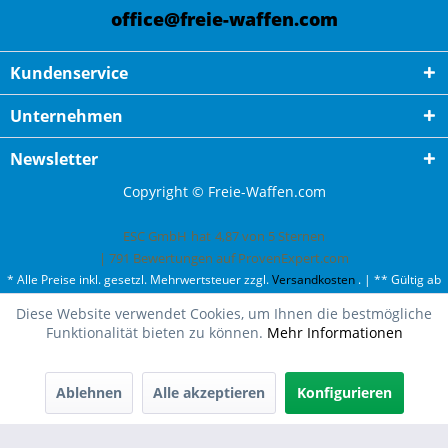
office@freie-waffen.com
Kundenservice
Unternehmen
Newsletter
Copyright © Freie-Waffen.com
ESC GmbH
hat
4,87
von
5
Sternen
|
791
Bewertungen auf ProvenExpert.com
* Alle Preise inkl. gesetzl. Mehrwertsteuer zzgl.
Versandkosten
. | ** Gültig ab
50¤ Bestellwert und einmal pro Kunde. | *** Innerhalb Deutschland,
Diese Website verwendet Cookies, um Ihnen die bestmögliche
ausgenommen Gefahrgut. Weitere Ländern finden Sie unter
Versandkosten
.
Funktionalität bieten zu können.
Mehr Informationen
Ablehnen
Alle akzeptieren
Konfigurieren