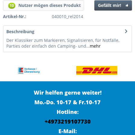
Nutzer mögen dieses Produkt
Gefällt mir!
10
Artikel-Nr.:
040010_rel2014
Beschreibung
Der Klassiker zum Markieren, Signalisieren, für Notfälle,
Parties oder einfach den Camping- und...
mehr
Wir helfen gerne weiter!
Mo.-Do. 10-17 & Fr.10-17
Hotline:
+4973219107730
E-Mail: