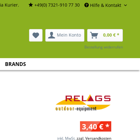
a Kurier.
+49(0) 7321-910 77 30
Hilfe & Kontakt
Mein Konto
0,00 € *
Bestellung widerrufen
BRANDS
3,40 € *
inkl. MwSt.
zzgl. Versandkosten