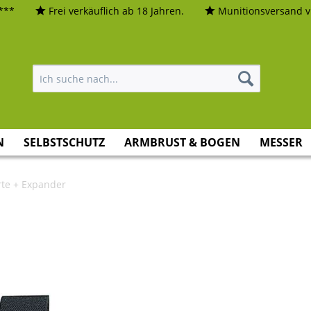
***
Frei verkäuflich ab 18 Jahren.
Munitionsversand vi
N
SELBSTSCHUTZ
ARMBRUST & BOGEN
MESSER
rte + Expander