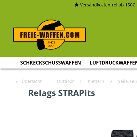
Versandkostenfrei ab 150€ 
SCHRECKSCHUSSWAFFEN
LUFTDRUCKWAFFE
Übersicht
Outdoor
Klettern
Seile, Gu
Relags STRAPits