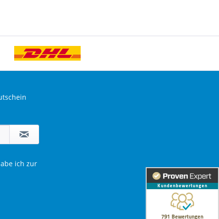
utschein
abe ich zur