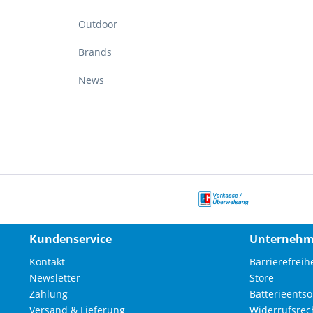
Outdoor
Brands
News
Kundenservice
Unterneh
Kontakt
Barrierefreihe
Newsletter
Store
Zahlung
Batterieents
Versand & Lieferung
Widerrufsrec