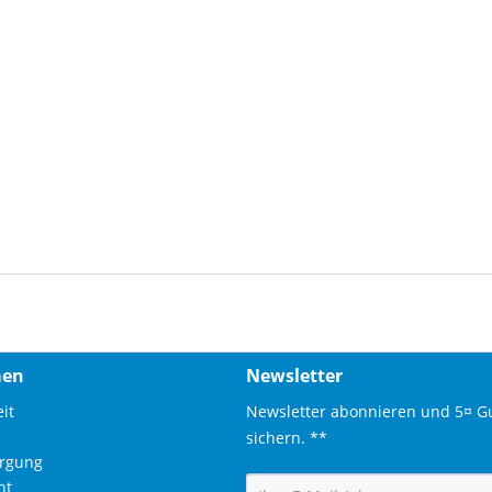
men
Newsletter
it
Newsletter abonnieren und 5¤ G
sichern. **
orgung
ht