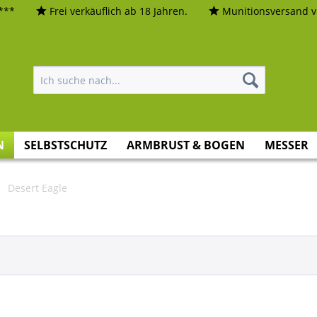
***
Frei verkäuflich ab 18 Jahren.
Munitionsversand vi
N
SELBSTSCHUTZ
ARMBRUST & BOGEN
MESSER
Desert Eagle