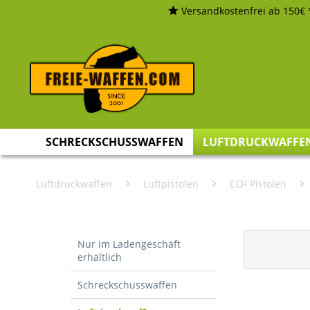
Versandkostenfrei ab 150€ 
SCHRECKSCHUSSWAFFEN
LUFTDRUCKWAFFE
Luftdruckwaffen
Luftpistolen
CO² Pistolen
Nur im Ladengeschäft
erhältlich
Schreckschusswaffen