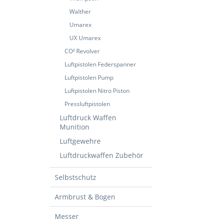
Walther
Umarex
UX Umarex
CO² Revolver
Luftpistolen Federspanner
Luftpistolen Pump
Luftpistolen Nitro Piston
Pressluftpistolen
Luftdruck Waffen
Munition
Luftgewehre
Luftdruckwaffen Zubehör
Selbstschutz
Armbrust & Bogen
Messer