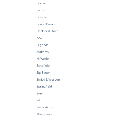
Diana
Gamo
Gletcher
Grand Power
Heckler & Koch
ISSC
Legends
Makarov
NxWerks
Schofield
Sig Sauer
Smith & Wesson
Springfield
Steyr
Sti
Swiss Arms
Thompson