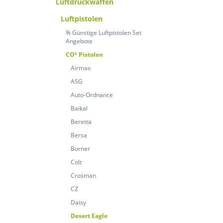
Luftdruckwaffen
Luftpistolen
% Günstige Luftpistolen Set
Angebote
CO² Pistolen
Airmax
ASG
Auto-Ordnance
Baikal
Beretta
Bersa
Borner
Colt
Crosman
CZ
Daisy
Desert Eagle