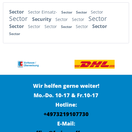
Sector
Sector Einsatz-
Sector
Sector
Sector
Sector
Sector
Security
Sector
Sector
Sector
Sector
Sector
Sector
Sector
Sector
Sector
Wir helfen gerne weiter!
Mo.-Do. 10-17 & Fr.10-17
Hotline:
+4973219107730
E-Mail: