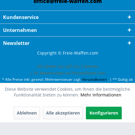
office@freie-waffen.com
Kundenservice
Unternehmen
Newsletter
Copyright © Freie-Waffen.com
ESC GmbH
hat
4,87
von
5
Sternen
|
791
Bewertungen auf ProvenExpert.com
* Alle Preise inkl. gesetzl. Mehrwertsteuer zzgl.
Versandkosten
. | ** Gültig ab
50¤ Bestellwert und einmal pro Kunde. | *** Innerhalb Deutschland,
Diese Website verwendet Cookies, um Ihnen die bestmögliche
ausgenommen Gefahrgut. Weitere Ländern finden Sie unter
Versandkosten
.
Funktionalität bieten zu können.
Mehr Informationen
Ablehnen
Alle akzeptieren
Konfigurieren