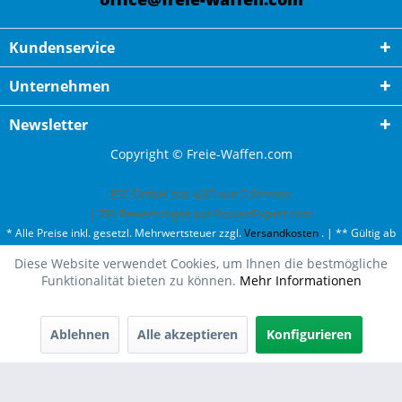
Kundenservice
Unternehmen
Newsletter
Copyright © Freie-Waffen.com
ESC GmbH
hat
4,87
von
5
Sternen
|
791
Bewertungen auf ProvenExpert.com
* Alle Preise inkl. gesetzl. Mehrwertsteuer zzgl.
Versandkosten
. | ** Gültig ab
50¤ Bestellwert und einmal pro Kunde. | *** Innerhalb Deutschland,
Diese Website verwendet Cookies, um Ihnen die bestmögliche
ausgenommen Gefahrgut. Weitere Ländern finden Sie unter
Versandkosten
.
Funktionalität bieten zu können.
Mehr Informationen
Ablehnen
Alle akzeptieren
Konfigurieren