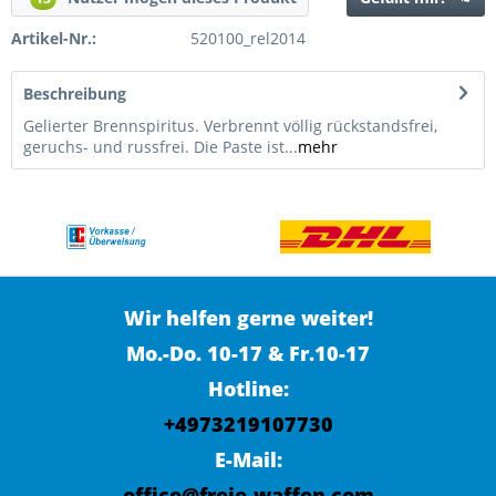
Artikel-Nr.:
520100_rel2014
Beschreibung
Gelierter Brennspiritus. Verbrennt völlig rückstandsfrei,
geruchs- und russfrei. Die Paste ist...
mehr
Wir helfen gerne weiter!
Mo.-Do. 10-17 & Fr.10-17
Hotline:
+4973219107730
E-Mail:
office@freie-waffen.com