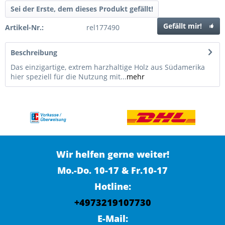
Sei der Erste, dem dieses Produkt gefällt!
Gefällt mir!
Artikel-Nr.:
rel177490
Beschreibung
Das einzigartige, extrem harzhaltige Holz aus Südamerika
hier speziell für die Nutzung mit...
mehr
Wir helfen gerne weiter!
Mo.-Do. 10-17 & Fr.10-17
Hotline:
+4973219107730
E-Mail: