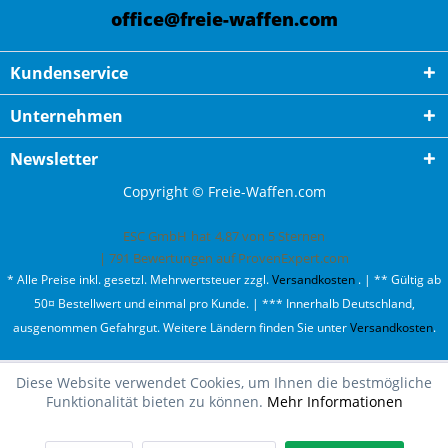
office@freie-waffen.com
Kundenservice
Unternehmen
Newsletter
Copyright © Freie-Waffen.com
ESC GmbH
hat
4,87
von
5
Sternen
|
791
Bewertungen auf ProvenExpert.com
* Alle Preise inkl. gesetzl. Mehrwertsteuer zzgl.
Versandkosten
. | ** Gültig ab
50¤ Bestellwert und einmal pro Kunde. | *** Innerhalb Deutschland,
ausgenommen Gefahrgut. Weitere Ländern finden Sie unter
Versandkosten
.
Diese Website verwendet Cookies, um Ihnen die bestmögliche
Funktionalität bieten zu können.
Mehr Informationen
Oh fast ausverkauft!
Wir haben nur noch 1 mal Light-my-Fire Tinder-on-a-Rope
auf Lager.