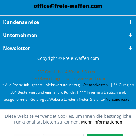
office@freie-waffen.com
Kundenservice
Unternehmen
Newsletter
Copyright © Freie-Waffen.com
ESC GmbH
hat
4,60
von
5
Sternen
|
80
Bewertungen auf ProvenExpert.com
* Alle Preise inkl. gesetzl. Mehrwertsteuer zzgl.
Versandkosten
. | ** Gültig ab
50¤ Bestellwert und einmal pro Kunde. | *** Innerhalb Deutschland,
ausgenommen Gefahrgut. Weitere Ländern finden Sie unter
Versandkosten
.
Diese Website verwendet Cookies, um Ihnen die bestmögliche
Funktionalität bieten zu können.
Mehr Informationen