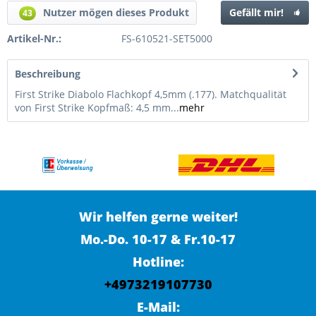
Nutzer mögen dieses Produkt
Gefällt mir!
43
Artikel-Nr.:
FS-610521-SET5000
Beschreibung
First Strike Diabolo Flachkopf 4,5mm (.177). Matchqualität
von First Strike Kopfmaß: 4,5 mm...
mehr
Wir helfen gerne weiter!
Mo.-Do. 10-17 & Fr.10-17
Hotline:
+4973219107730
E-Mail: