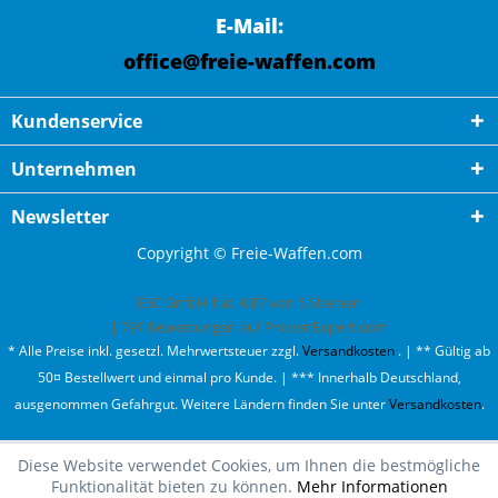
E-Mail:
office@freie-waffen.com
Kundenservice
Unternehmen
Newsletter
Copyright © Freie-Waffen.com
ESC GmbH
hat
4,87
von
5
Sternen
|
791
Bewertungen auf ProvenExpert.com
* Alle Preise inkl. gesetzl. Mehrwertsteuer zzgl.
Versandkosten
. | ** Gültig ab
50¤ Bestellwert und einmal pro Kunde. | *** Innerhalb Deutschland,
ausgenommen Gefahrgut. Weitere Ländern finden Sie unter
Versandkosten
.
Diese Website verwendet Cookies, um Ihnen die bestmögliche
Funktionalität bieten zu können.
Mehr Informationen