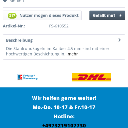
Merken
Nutzer mögen dieses Produkt
Gefällt mir!
317
Artikel-Nr.:
FS-610552
Beschreibung
Die Stahlrundkugeln im Kaliber 4,5 mm sind mit einer
hochwertigen Beschichtung in...
mehr
Wir helfen gerne weiter!
Mo.-Do. 10-17 & Fr.10-17
Hotline:
+4973219107730