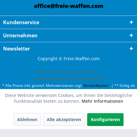
office@freie-waffen.com
Kundenservice
Unternehmen
Newsletter
Copyright © Freie-Waffen.com
ESC GmbH
hat
4,87
von
5
Sternen
|
791
Bewertungen auf ProvenExpert.com
* Alle Preise inkl. gesetzl. Mehrwertsteuer zzgl.
Versandkosten
. | ** Gültig ab
50¤ Bestellwert und einmal pro Kunde. | *** Innerhalb Deutschland,
Diese Website verwendet Cookies, um Ihnen die bestmögliche
ausgenommen Gefahrgut. Weitere Ländern finden Sie unter
Versandkosten
.
Funktionalität bieten zu können.
Mehr Informationen
Ablehnen
Alle akzeptieren
Konfigurieren