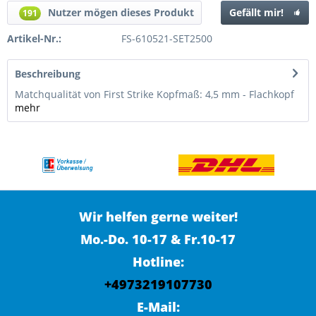
Nutzer mögen dieses Produkt
Gefällt mir!
191
Artikel-Nr.:
FS-610521-SET2500
Beschreibung
Matchqualität von First Strike Kopfmaß: 4,5 mm - Flachkopf
mehr
Wir helfen gerne weiter!
Mo.-Do. 10-17 & Fr.10-17
Hotline:
+4973219107730
E-Mail: