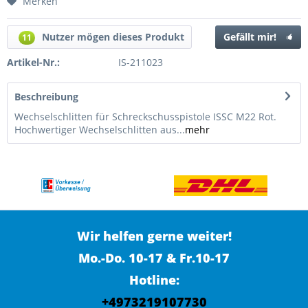
Merken
Nutzer mögen dieses Produkt
Gefällt mir!
11
Artikel-Nr.:
IS-211023
Beschreibung
Wechselschlitten für Schreckschusspistole ISSC M22 Rot.
Hochwertiger Wechselschlitten aus...
mehr
Wir helfen gerne weiter!
Mo.-Do. 10-17 & Fr.10-17
Hotline:
+4973219107730