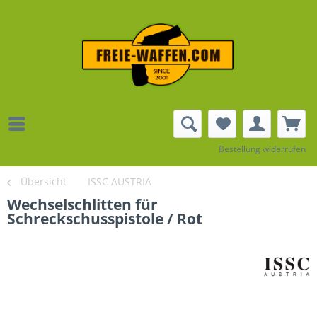
Bestellung widerrufen
Übersicht
ISSC AUSTRIA
Wechselschlitten für
Schreckschusspistole / Rot