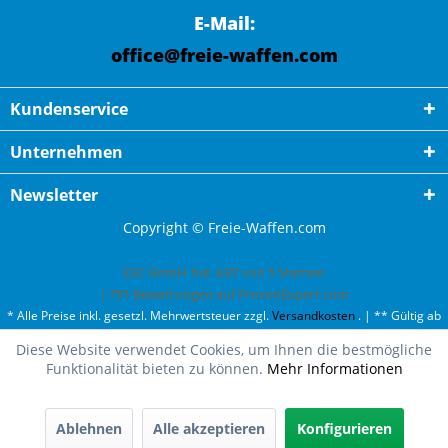
E-Mail:
office@freie-waffen.com
Kundenservice
Unternehmen
Newsletter
Copyright © Freie-Waffen.com
ESC GmbH
hat
4,87
von
5
Sternen
|
791
Bewertungen auf ProvenExpert.com
* Alle Preise inkl. gesetzl. Mehrwertsteuer zzgl.
Versandkosten
. | ** Gültig ab
50¤ Bestellwert und einmal pro Kunde. | *** Innerhalb Deutschland,
Diese Website verwendet Cookies, um Ihnen die bestmögliche
ausgenommen Gefahrgut. Weitere Ländern finden Sie unter
Versandkosten
.
Funktionalität bieten zu können.
Mehr Informationen
Ablehnen
Alle akzeptieren
Konfigurieren