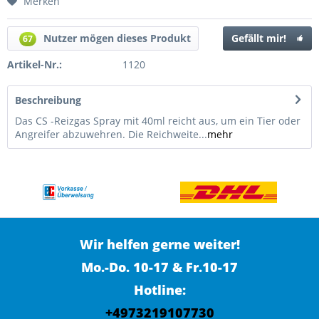
Merken
Nutzer mögen dieses Produkt
Gefällt mir!
67
Artikel-Nr.:
1120
Beschreibung
Das CS -Reizgas Spray mit 40ml reicht aus, um ein Tier oder
Angreifer abzuwehren. Die Reichweite...
mehr
Wir helfen gerne weiter!
Mo.-Do. 10-17 & Fr.10-17
Hotline:
+4973219107730