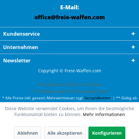
E-Mail:
office@freie-waffen.com
Kundenservice
Unternehmen
Newsletter
Copyright © Freie-Waffen.com
ESC GmbH
hat
4,87
von
5
Sternen
|
791
Bewertungen auf ProvenExpert.com
* Alle Preise inkl. gesetzl. Mehrwertsteuer zzgl.
Versandkosten
. | ** Gültig ab
50¤ Bestellwert und einmal pro Kunde. | *** Innerhalb Deutschland,
Diese Website verwendet Cookies, um Ihnen die bestmögliche
ausgenommen Gefahrgut. Weitere Ländern finden Sie unter
Versandkosten
.
Funktionalität bieten zu können.
Mehr Informationen
Ablehnen
Alle akzeptieren
Konfigurieren