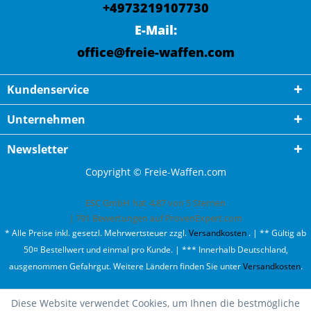
+4973219107730
E-Mail:
office@freie-waffen.com
Kundenservice
Unternehmen
Newsletter
Copyright © Freie-Waffen.com
ESC GmbH
hat
4,87
von
5
Sternen
|
791
Bewertungen auf ProvenExpert.com
* Alle Preise inkl. gesetzl. Mehrwertsteuer zzgl.
Versandkosten
. | ** Gültig ab
50¤ Bestellwert und einmal pro Kunde. | *** Innerhalb Deutschland,
ausgenommen Gefahrgut. Weitere Ländern finden Sie unter
Versandkosten
.
Diese Website verwendet Cookies, um Ihnen die bestmögliche