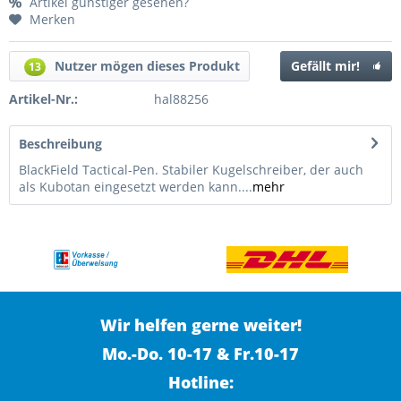
Artikel günstiger gesehen?
Merken
Nutzer mögen dieses Produkt
Gefällt mir!
13
Artikel-Nr.:
hal88256
Beschreibung
BlackField Tactical-Pen. Stabiler Kugelschreiber, der auch
als Kubotan eingesetzt werden kann....
mehr
Wir helfen gerne weiter!
Mo.-Do. 10-17 & Fr.10-17
Hotline: