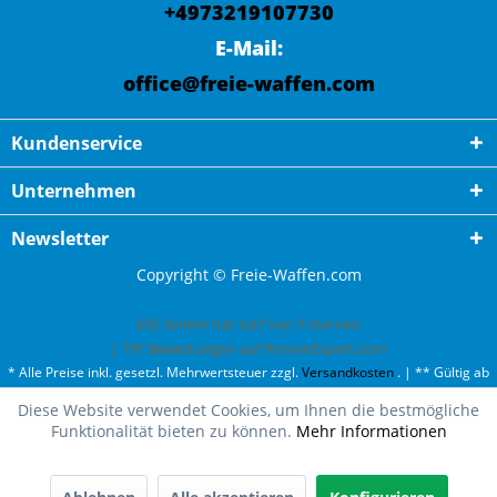
+4973219107730
E-Mail:
office@freie-waffen.com
Kundenservice
Unternehmen
Newsletter
Copyright © Freie-Waffen.com
ESC GmbH
hat
4,87
von
5
Sternen
|
791
Bewertungen auf ProvenExpert.com
* Alle Preise inkl. gesetzl. Mehrwertsteuer zzgl.
Versandkosten
. | ** Gültig ab
50¤ Bestellwert und einmal pro Kunde. | *** Innerhalb Deutschland,
Diese Website verwendet Cookies, um Ihnen die bestmögliche
ausgenommen Gefahrgut. Weitere Ländern finden Sie unter
Versandkosten
.
Funktionalität bieten zu können.
Mehr Informationen