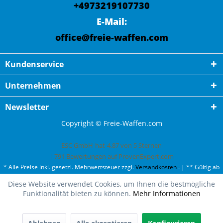
+4973219107730
E-Mail:
office@freie-waffen.com
Kundenservice
Unternehmen
Newsletter
Copyright © Freie-Waffen.com
ESC GmbH
hat
4,87
von
5
Sternen
|
791
Bewertungen auf ProvenExpert.com
* Alle Preise inkl. gesetzl. Mehrwertsteuer zzgl.
Versandkosten
. | ** Gültig ab
50¤ Bestellwert und einmal pro Kunde. | *** Innerhalb Deutschland,
Diese Website verwendet Cookies, um Ihnen die bestmögliche
ausgenommen Gefahrgut. Weitere Ländern finden Sie unter
Versandkosten
.
Funktionalität bieten zu können.
Mehr Informationen