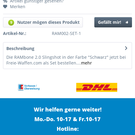
Artikel günstiger gesehen?
Merken
Nutzer mögen dieses Produkt
Gefällt mir!
9
Artikel-Nr.:
RAM002-SET-1
Beschreibung
Die RAMbone 2.0 Slingshot in der Farbe "Schwarz" jetzt bei
Freie-Waffen.com als Set bestellen....
mehr
Wir helfen gerne weiter!
Mo.-Do. 10-17 & Fr.10-17
Hotline: