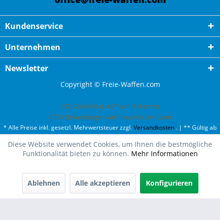
Kundenservice
Unternehmen
Newsletter
Copyright © Freie-Waffen.com
ESC GmbH
hat
4,87
von
5
Sternen
|
791
Bewertungen auf ProvenExpert.com
* Alle Preise inkl. gesetzl. Mehrwertsteuer zzgl.
Versandkosten
. | ** Gültig ab
50¤ Bestellwert und einmal pro Kunde. | *** Innerhalb Deutschland,
Diese Website verwendet Cookies, um Ihnen die bestmögliche
ausgenommen Gefahrgut. Weitere Ländern finden Sie unter
Versandkosten
.
Funktionalität bieten zu können.
Mehr Informationen
Ablehnen
Alle akzeptieren
Konfigurieren