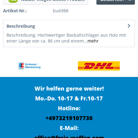
Artikel-Nr.:
bu6988
Beschreibung
Beschreibung: Hochwertiger Basballschläger aus Holz mit
einer Länge von ca. 86 cm und einem...
mehr
Wir helfen gerne weiter!
Mo.-Do. 10-17 & Fr.10-17
Hotline:
+4973219107730
E-Mail:
office@freie-waffen.com