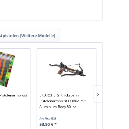
tpistolen (Weitere Modelle)
 Pistolenarmbrust
EK ARCHERY Knickspann
Co² Pistole Ko
Pistolenarmbrust COBRA mit
W3000, Kugelf
Aluminium-Body 80 lbs
Zubehör
Art.Nr.: 8328
Art.Nr.: BOR83020
53,90 € *
189,99 € *