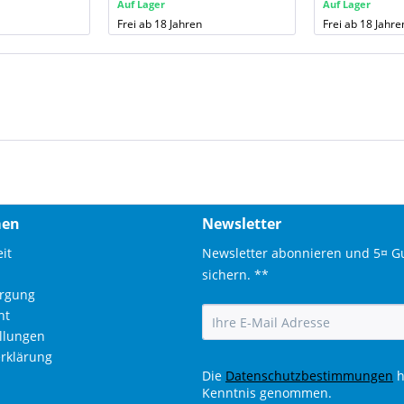
Auf Lager
Auf Lager
Frei ab 18 Jahren
Frei ab 18 Jahre
men
Newsletter
it
Newsletter abonnieren und 5¤ G
sichern. **
orgung
ht
ellungen
rklärung
Die
Datenschutzbestimmungen
h
Kenntnis genommen.