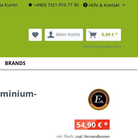
a Kurier.
+49(0) 7321-910 77 30
Hilfe & Kontakt
Mein Konto
0,00 € *
Bestellung widerrufen
BRANDS
uminium-
54,90 € *
inkl. MwSt.
zzgl. Versandkosten