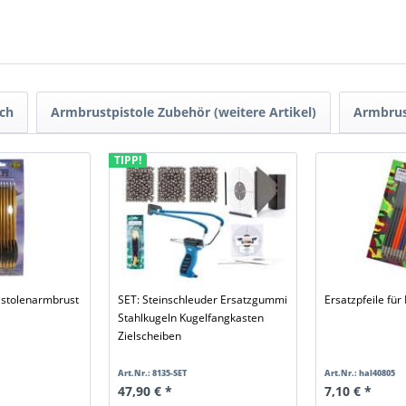
ch
Armbrustpistole Zubehör (weitere Artikel)
Armbrus
TIPP!
Pistolenarmbrust
SET: Steinschleuder Ersatzgummi
Ersatzpfeile für
Stahlkugeln Kugelfangkasten
Zielscheiben
Art.Nr.: 8135-SET
Art.Nr.: hal40805
47,90 € *
7,10 € *