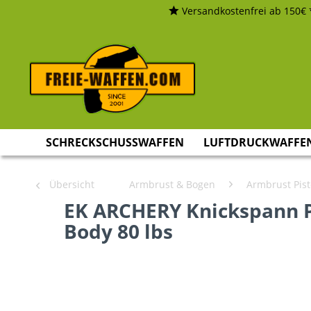
Versandkostenfrei ab 150€ 
SCHRECKSCHUSSWAFFEN
LUFTDRUCKWAFFE
Übersicht
Armbrust & Bogen
Armbrust Pist
EK ARCHERY Knickspann 
Body 80 lbs