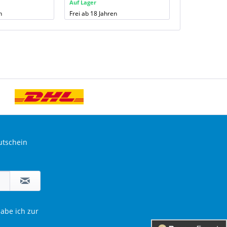
Auf Lager
Auf Lager
n
Frei ab 18 Jahren
Frei ab 18 Jahr
utschein
abe ich zur