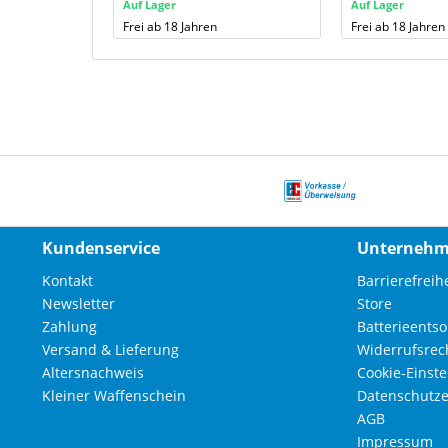
Auf Lager
Auf Lager
Frei ab 18 Jahren
Frei ab 18 Jahren
Kundenservice
Unterneh
Kontakt
Barrierefreihe
Newsletter
Store
Zahlung
Batterieents
Versand & Lieferung
Widerrufsrec
Altersnachweis
Cookie-Einst
Kleiner Waffenschein
Datenschutze
AGB
Impressum