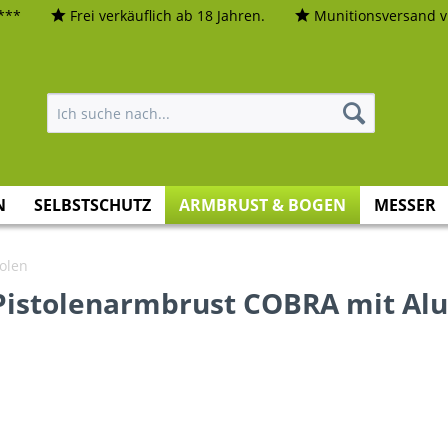
***
Frei verkäuflich ab 18 Jahren.
Munitionsversand vi
N
SELBSTSCHUTZ
ARMBRUST & BOGEN
MESSER
olen
Pistolenarmbrust COBRA mit Al