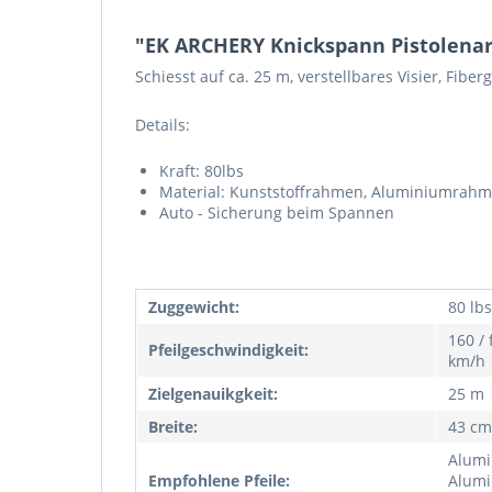
"EK ARCHERY Knickspann Pistolena
Schiesst auf ca. 25 m, verstellbares Visier, Fibe
Details:
Kraft: 80lbs
Material: Kunststoffrahmen, Aluminiumrah
Auto - Sicherung beim Spannen
Zuggewicht:
80 lbs
160 / 
Pfeilgeschwindigkeit:
km/h
Zielgenauikgkeit:
25 m
Breite:
43 cm
Alumi
Empfohlene Pfeile:
Alumi