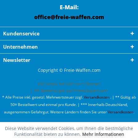
E-Mail:
office@freie-waffen.com
Kundenservice
Unternehmen
Newsletter
Copyright © Freie-Waffen.com
ESC GmbH
hat
4,87
von
5
Sternen
|
791
Bewertungen auf ProvenExpert.com
* Alle Preise inkl. gesetzl. Mehrwertsteuer zzgl.
Versandkosten
. | ** Gültig ab
50¤ Bestellwert und einmal pro Kunde. | *** Innerhalb Deutschland,
ausgenommen Gefahrgut. Weitere Ländern finden Sie unter
Versandkosten
.
Diese Website verwendet Cookies, um Ihnen die bestmögliche
Funktionalität bieten zu können.
Mehr Informationen
Oh fast ausverkauft!