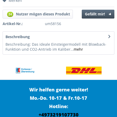
Merken
Nutzer mögen dieses Produkt
Gefällt mir!
24
Artikel-Nr.:
um58156
Beschreibung
Beschreibung: Das ideale Einsteigermodell mit Blowback-
Funktion und CO2-Antrieb im Kaliber...
mehr
Wir helfen gerne weiter!
Mo.-Do. 10-17 & Fr.10-17
Hotline:
+4973219107730