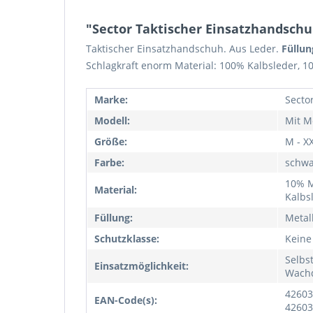
"Sector Taktischer Einsatzhandschu
Taktischer Einsatzhandschuh. Aus Leder.
Füllun
Schlagkraft enorm Material: 100% Kalbsleder, 1
Marke:
Secto
Modell:
Mit M
Größe:
M - X
Farbe:
schwa
10% M
Material:
Kalbs
Füllung:
Metal
Schutzklasse:
Keine
Selbs
Einsatzmöglichkeit:
Wachd
42603
EAN-Code(s):
42603