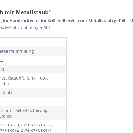
h mit Metallstaub"
g im Handrücken u. im Knöchelbereich mit Metallstaub gefüllt
. 
0% Metallstaub eingenäht.
r
etallstaubfüllung
XL
rz
etallstaubfüllung, 100%
leder
lstaub
tschutz, Selbstsicherung,
ienst
26613940, 4260326613957,
26613964, 4260326613971