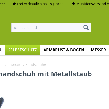
***
Frei verkäuflich ab 18 Jahren.
Munitionsversand vi
N
SELBSTSCHUTZ
ARMBRUST & BOGEN
MESSER
g
Security Handschuhe
zhandschuh mit Metallstaub