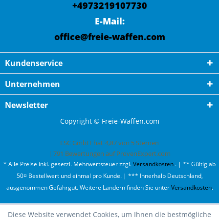
+4973219107730
E-Mail:
office@freie-waffen.com
Kundenservice
Unternehmen
Newsletter
Copyright © Freie-Waffen.com
ESC GmbH
hat
4,87
von
5
Sternen
|
791
Bewertungen auf ProvenExpert.com
* Alle Preise inkl. gesetzl. Mehrwertsteuer zzgl.
Versandkosten
. | ** Gültig ab
50¤ Bestellwert und einmal pro Kunde. | *** Innerhalb Deutschland,
ausgenommen Gefahrgut. Weitere Ländern finden Sie unter
Versandkosten
.
Diese Website verwendet Cookies, um Ihnen die bestmögliche