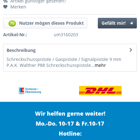
Artikel günstiger gesehen?
Merken
Nutzer mögen dieses Produkt
Gefällt mir!
70
Artikel-Nr.:
um3160203
Beschreibung
Schreckschusspistole / Gaspistole / Signalpistole 9 mm
P.A.K. Walther P88 Schreckschusspistole...
mehr
Wir helfen gerne weiter!
Mo.-Do. 10-17 & Fr.10-17
Hotline: