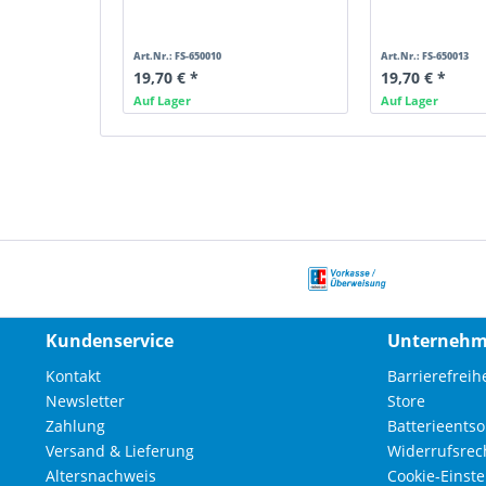
Art.Nr.: FS-650010
Art.Nr.: FS-650013
19,70 € *
19,70 € *
Auf Lager
Auf Lager
Kundenservice
Unterneh
Kontakt
Barrierefreihe
Newsletter
Store
Zahlung
Batterieents
Versand & Lieferung
Widerrufsrec
Altersnachweis
Cookie-Einst