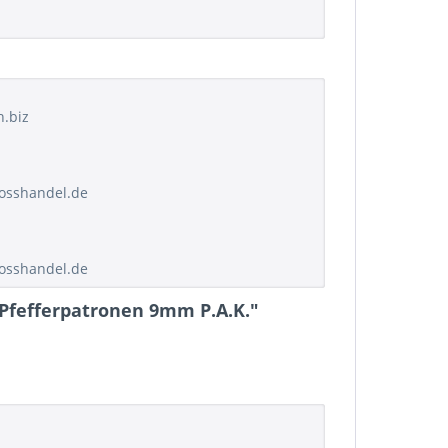
h.biz
rosshandel.de
rosshandel.de
0 Pfefferpatronen 9mm P.A.K."