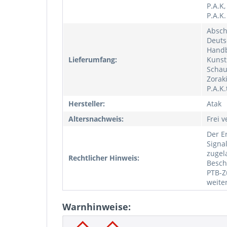
P.A.K
P.A.K.
Absch
Deuts
Handb
Lieferumfang:
Kunst
Schau
Zorak
P.A.K
Hersteller:
Atak
Altersnachweis:
Frei v
Der E
Signa
zugel
Rechtlicher Hinweis:
Besch
PTB-Z
weite
Warnhinweise: