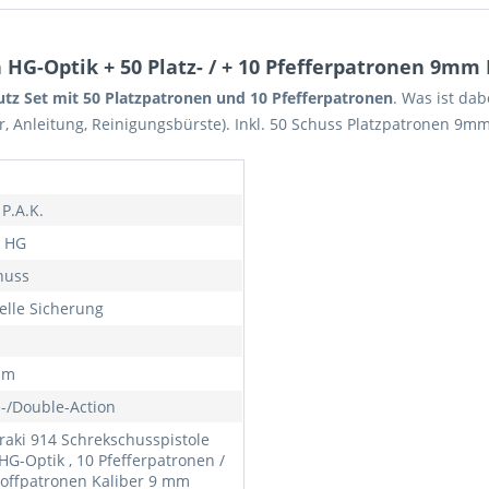
 HG-Optik + 50 Platz- / + 10 Pfefferpatronen 9mm 
tz Set mit 50 Platzpatronen und 10 Pfefferpatronen
. Was ist da
, Anleitung, Reinigungsbürste). Inkl. 50 Schuss Platzpatronen 9mm
i
P.A.K.
/ HG
huss
lle Sicherung
mm
e-/Double-Action
oraki 914 Schrekschusspistole
HG-Optik , 10 Pfefferpatronen /
toffpatronen Kaliber 9 mm