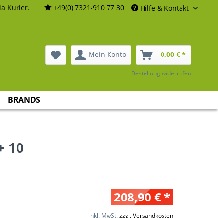
a Kurier.
+49(0) 7321-910 77 30
Hilfe & Kontakt
Mein Konto
0,00 € *
Bestellung widerrufen
BRANDS
+ 10
208,90 € *
inkl. MwSt.
zzgl. Versandkosten