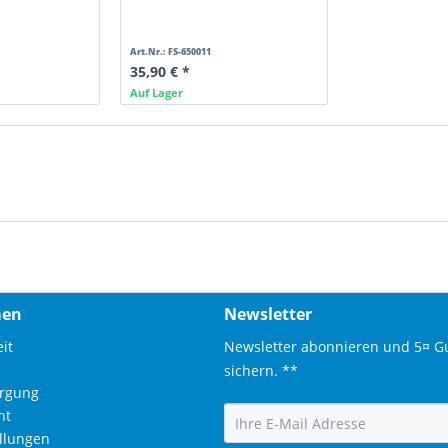
Art.Nr.: FS-650011
35,90 € *
Auf Lager
men
Newsletter
it
Newsletter abonnieren und 5¤ G
sichern. **
orgung
ht
ellungen