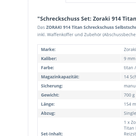
"Schreckschuss Set: Zoraki 914 Titan
Das
ZORAKI 914 Titan Schreckschuss Selbstschu
inkl. Waffenkoffer und Zubehör (Abschussbecher
Marke:
Zorak
Kaliber:
9 mm 
Farbe:
titan 
Magazinkapazität:
14 Sc
Sicherung:
manue
Gewicht:
700 g
Länge:
154 
Abzug:
Singl
1 x Z
Titan 
Set-Inhalt:
Reizs