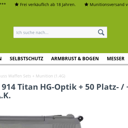
***
Frei verkäuflich ab 18 Jahren.
Munitionsversand vi
N
SELBSTSCHUTZ
ARMBRUST & BOGEN
MESSER
uss Waffen Sets + Munition (1.4G)
914 Titan HG-Optik + 50 Platz- / 
.K.