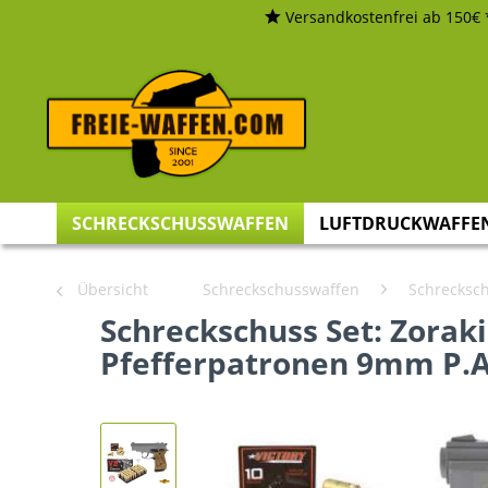
Versandkostenfrei ab 150€ 
SCHRECKSCHUSSWAFFEN
LUFTDRUCKWAFFE
Übersicht
Schreckschusswaffen
Schrecksch
Schreckschuss Set: Zoraki 
Pfefferpatronen 9mm P.A