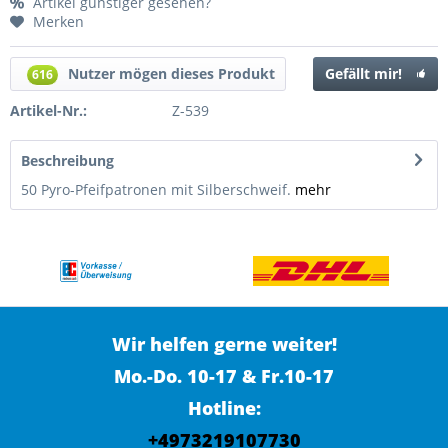
Artikel günstiger gesehen?
Merken
Nutzer mögen dieses Produkt
Gefällt mir!
616
Artikel-Nr.:
Z-539
Beschreibung
50 Pyro-Pfeifpatronen mit Silberschweif.
mehr
Wir helfen gerne weiter!
Mo.-Do. 10-17 & Fr.10-17
Hotline:
+4973219107730