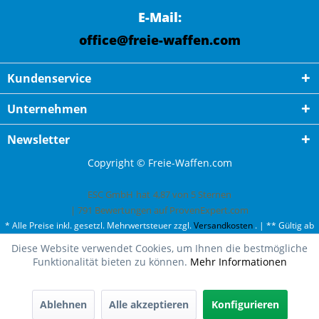
E-Mail:
office@freie-waffen.com
Kundenservice
Unternehmen
Newsletter
Copyright © Freie-Waffen.com
ESC GmbH
hat
4,87
von
5
Sternen
|
791
Bewertungen auf ProvenExpert.com
* Alle Preise inkl. gesetzl. Mehrwertsteuer zzgl.
Versandkosten
. | ** Gültig ab
50¤ Bestellwert und einmal pro Kunde. | *** Innerhalb Deutschland,
Diese Website verwendet Cookies, um Ihnen die bestmögliche
ausgenommen Gefahrgut. Weitere Ländern finden Sie unter
Versandkosten
.
Funktionalität bieten zu können.
Mehr Informationen
Ablehnen
Alle akzeptieren
Konfigurieren