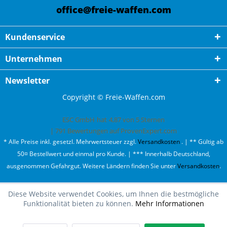
office@freie-waffen.com
Kundenservice
Unternehmen
Newsletter
Copyright © Freie-Waffen.com
ESC GmbH
hat
4,87
von
5
Sternen
|
791
Bewertungen auf ProvenExpert.com
* Alle Preise inkl. gesetzl. Mehrwertsteuer zzgl.
Versandkosten
. | ** Gültig ab
50¤ Bestellwert und einmal pro Kunde. | *** Innerhalb Deutschland,
ausgenommen Gefahrgut. Weitere Ländern finden Sie unter
Versandkosten
.
Diese Website verwendet Cookies, um Ihnen die bestmögliche
Funktionalität bieten zu können.
Mehr Informationen