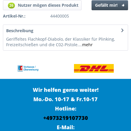
Nutzer mögen dieses Produkt
Gefällt mir!
26
Artikel-Nr.:
44400005
Beschreibung
Geriffeltes Flachkopf-Diabolo, der Klassiker für Plinking,
Freizeitschießen und die C02-Pistole....
mehr
Wir helfen gerne weiter!
Mo.-Do. 10-17 & Fr.10-17
Hotline:
+4973219107730
E-Mail: