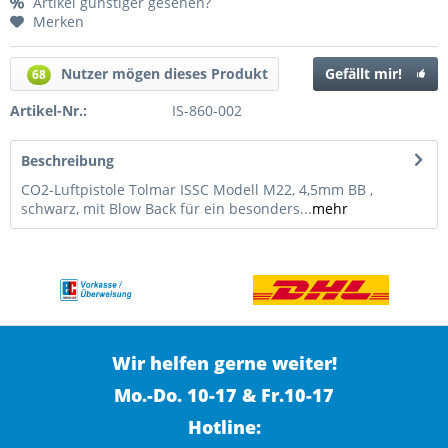
Artikel günstiger gesehen?
Merken
Nutzer mögen dieses Produkt
Gefällt mir!
68
Artikel-Nr.:
IS-860-002
Beschreibung
CO2-Luftpistole Tolmar ISSC Modell M22, 4,5mm BB ,
schwarz, mit Blow Back für ein besonders...
mehr
Wir helfen gerne weiter!
Mo.-Do. 10-17 & Fr.10-17
Hotline: