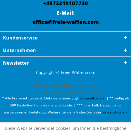
+4973219107730
E-Mail:
office@freie-waffen.com
Kundenservice
Unternehmen
Newsletter
Copyright © Freie-Waffen.com
ESC GmbH
hat
4,87
von
5
Sternen
|
791
Bewertungen auf ProvenExpert.com
* Alle Preise inkl. gesetzl. Mehrwertsteuer zzgl.
Versandkosten
. | ** Gültig ab
50¤ Bestellwert und einmal pro Kunde. | *** Innerhalb Deutschland,
ausgenommen Gefahrgut. Weitere Ländern finden Sie unter
Versandkosten
.
Diese Website verwendet Cookies, um Ihnen die bestmögliche