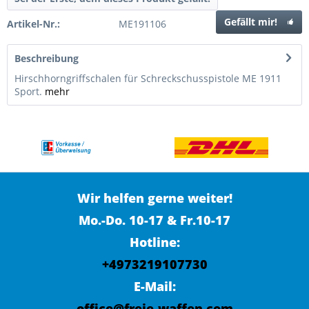
Gefällt mir!
Artikel-Nr.:
ME191106
Beschreibung
Hirschhorngriffschalen für Schreckschusspistole ME 1911
Sport.
mehr
Wir helfen gerne weiter!
Mo.-Do. 10-17 & Fr.10-17
Hotline:
+4973219107730
E-Mail:
office@freie-waffen.com