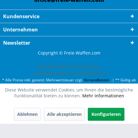
Kundenservice
Unternehmen
Newsletter
Copyright © Freie-Waffen.com
ESC GmbH
hat
4,87
von
5
Sternen
|
791
Bewertungen auf ProvenExpert.com
* Alle Preise inkl. gesetzl. Mehrwertsteuer zzgl.
Versandkosten
. | ** Gültig ab
50¤ Bestellwert und einmal pro Kunde. | *** Innerhalb Deutschland,
Diese Website verwendet Cookies, um Ihnen die bestmögliche
ausgenommen Gefahrgut. Weitere Ländern finden Sie unter
Versandkosten
.
Funktionalität bieten zu können.
Mehr Informationen
Ablehnen
Alle akzeptieren
Konfigurieren