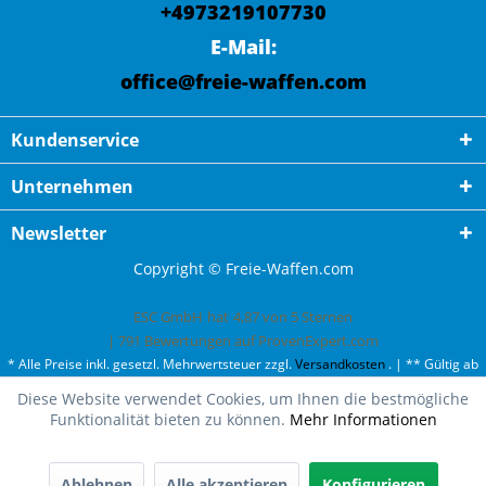
+4973219107730
E-Mail:
office@freie-waffen.com
Kundenservice
Unternehmen
Newsletter
Copyright © Freie-Waffen.com
ESC GmbH
hat
4,87
von
5
Sternen
|
791
Bewertungen auf ProvenExpert.com
* Alle Preise inkl. gesetzl. Mehrwertsteuer zzgl.
Versandkosten
. | ** Gültig ab
50¤ Bestellwert und einmal pro Kunde. | *** Innerhalb Deutschland,
Diese Website verwendet Cookies, um Ihnen die bestmögliche
ausgenommen Gefahrgut. Weitere Ländern finden Sie unter
Versandkosten
.
Funktionalität bieten zu können.
Mehr Informationen
Ablehnen
Alle akzeptieren
Konfigurieren