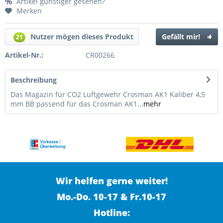
Artikel günstiger gesehen?
Merken
Nutzer mögen dieses Produkt
Gefällt mir!
21
Artikel-Nr.:
CR00266
Beschreibung
Das Magazin für CO2 Luftgewehr Crosman AK1 Kaliber 4,5
mm BB passend für das Crosman AK1...
mehr
Wir helfen gerne weiter!
Mo.-Do. 10-17 & Fr.10-17
Hotline: