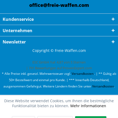
office@freie-waffen.com
Kundenservice
Unternehmen
Newsletter
Copyright © Freie-Waffen.com
ESC GmbH
hat
4,87
von
5
Sternen
|
791
Bewertungen auf ProvenExpert.com
* Alle Preise inkl. gesetzl. Mehrwertsteuer zzgl.
Versandkosten
. | ** Gültig ab
50¤ Bestellwert und einmal pro Kunde. | *** Innerhalb Deutschland,
ausgenommen Gefahrgut. Weitere Ländern finden Sie unter
Versandkosten
.
Diese Website verwendet Cookies, um Ihnen die bestmögliche
Funktionalität bieten zu können.
Mehr Informationen