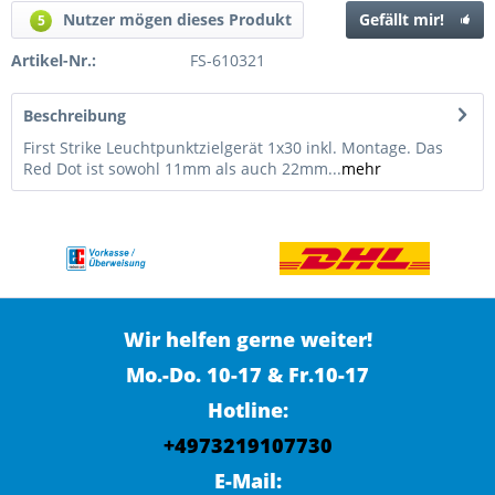
Nutzer mögen dieses Produkt
Gefällt mir!
5
Artikel-Nr.:
FS-610321
Beschreibung
First Strike Leuchtpunktzielgerät 1x30 inkl. Montage. Das
Red Dot ist sowohl 11mm als auch 22mm...
mehr
Wir helfen gerne weiter!
Mo.-Do. 10-17 & Fr.10-17
Hotline:
+4973219107730
E-Mail: