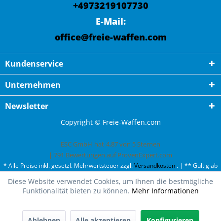
+4973219107730
E-Mail:
office@freie-waffen.com
Kundenservice
Unternehmen
Newsletter
Copyright © Freie-Waffen.com
ESC GmbH
hat
4,87
von
5
Sternen
|
791
Bewertungen auf ProvenExpert.com
* Alle Preise inkl. gesetzl. Mehrwertsteuer zzgl.
Versandkosten
. | ** Gültig ab
50¤ Bestellwert und einmal pro Kunde. | *** Innerhalb Deutschland,
Diese Website verwendet Cookies, um Ihnen die bestmögliche
ausgenommen Gefahrgut. Weitere Ländern finden Sie unter
Versandkosten
.
Funktionalität bieten zu können.
Mehr Informationen
Ablehnen
Alle akzeptieren
Konfigurieren