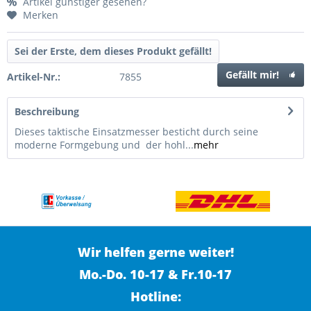
Artikel günstiger gesehen?
Merken
Sei der Erste, dem dieses Produkt gefällt!
Gefällt mir!
Artikel-Nr.:
7855
Beschreibung
Dieses taktische Einsatzmesser besticht durch seine
moderne Formgebung und der hohl...
mehr
Wir helfen gerne weiter!
Mo.-Do. 10-17 & Fr.10-17
Hotline: