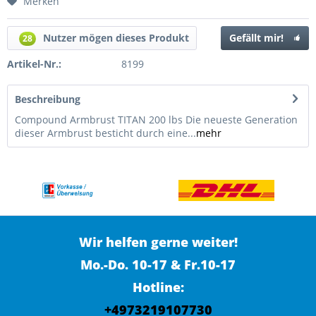
Merken
Nutzer mögen dieses Produkt
Gefällt mir!
28
Artikel-Nr.:
8199
Beschreibung
Compound Armbrust TITAN 200 lbs Die neueste Generation
dieser Armbrust besticht durch eine...
mehr
Wir helfen gerne weiter!
Mo.-Do. 10-17 & Fr.10-17
Hotline:
+4973219107730