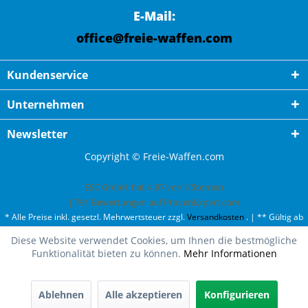
E-Mail:
office@freie-waffen.com
Kundenservice
Unternehmen
Newsletter
Copyright © Freie-Waffen.com
ESC GmbH
hat
4,87
von
5
Sternen
|
791
Bewertungen auf ProvenExpert.com
* Alle Preise inkl. gesetzl. Mehrwertsteuer zzgl.
Versandkosten
. | ** Gültig ab
50¤ Bestellwert und einmal pro Kunde. | *** Innerhalb Deutschland,
Diese Website verwendet Cookies, um Ihnen die bestmögliche
ausgenommen Gefahrgut. Weitere Ländern finden Sie unter
Versandkosten
.
Funktionalität bieten zu können.
Mehr Informationen
Ablehnen
Alle akzeptieren
Konfigurieren