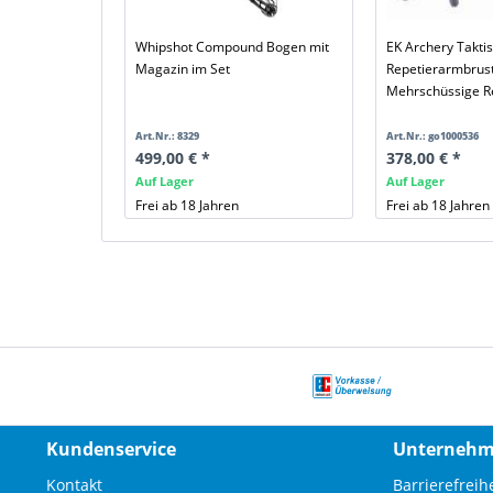
Whipshot Compound Bogen mit
EK Archery Takti
Magazin im Set
Repetierarmbrust
Mehrschüssige R
Art.Nr.: 8329
Art.Nr.: go1000536
499,00 € *
378,00 € *
Auf Lager
Auf Lager
Frei ab 18 Jahren
Frei ab 18 Jahren
Kundenservice
Unterneh
Kontakt
Barrierefreihe