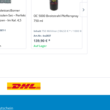
plettset:Borner
Compound Jug
tolen-Set – Perfekt
25lbs
OC 5000 Breitstrahl Pfefferspray
zen - Im Kal. 4,5
750 ml
SET-1
Art.Nr.: bu7043
Inhalt
750 Milliliter
(186,53 € * / 1000 Milliliter)
119,95 € *
Art.Nr.: bu2037
139,90 € *
Auf Lager
n
Frei ab 18 Jahr
Auf Lager
utschein