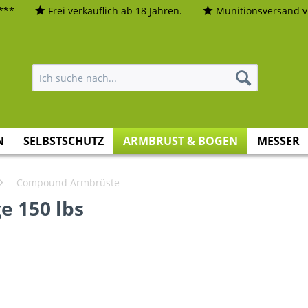
***
Frei verkäuflich ab 18 Jahren.
Munitionsversand vi
N
SELBSTSCHUTZ
ARMBRUST & BOGEN
MESSER
Compound Armbrüste
 150 lbs