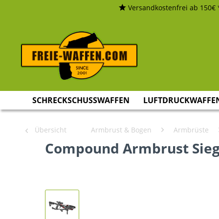
Versandkostenfrei ab 150€ 
SCHRECKSCHUSSWAFFEN
LUFTDRUCKWAFFE
Übersicht
Armbrust & Bogen
Armbrüste
Compound Armbrust Siege