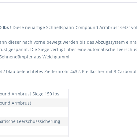
0 lbs
! Diese neuartige Schnellspann-Compound Armbrust setzt vö
kann dieser nach vorne bewegt werden bis das Abzugssystem einra
brust gespannt. Die Siege verfügt über eine automatische Leersc
en Sehnendämpfer aus Weichgummi.
/ blau beleuchtetes Zielfernrohr 4x32, Pfeilköcher mit 3 Carbonpfeil
und Armbrust Siege 150 lbs
ound Armbrust
atische Leerschusssicherung