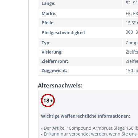
82  9
Länge:
Marke:
EK, E
Pfeile:
15,5"
300  
Pfeilgeschwindigkeit:
Typ:
Comp
Visierung:
Zielf
Zielfernrohr:
Zielf
Zuggewicht:
150 lb
Altersnachweis:
Wichtige waffenrechtliche Informationen:
- Der Artikel "Compound Armbrust Siege 150 lbs"
- Er kann nur versendet werden, wenn Sie uns 