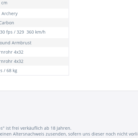
1 cm
K Archery
 Carbon
330 fps / 329  360 km/h
ound Armbrust
ernrohr 4x32
ernrohr 4x32
s / 68 kg
 ist frei verkäuflich ab 18 Jahren.
einen Altersnachweis zusenden, sofern uns dieser noch nicht vorli