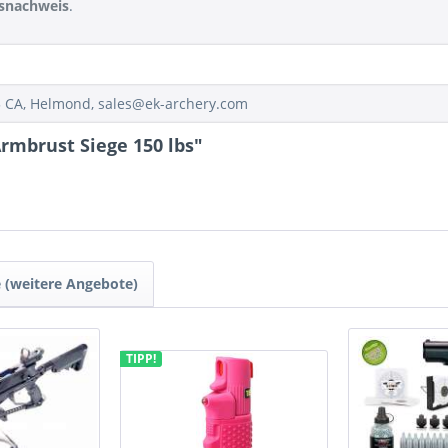
rsnachweis
.
05 CA, Helmond, sales@ek-archery.com
mbrust Siege 150 lbs"
 (weitere Angebote)
TIPP!