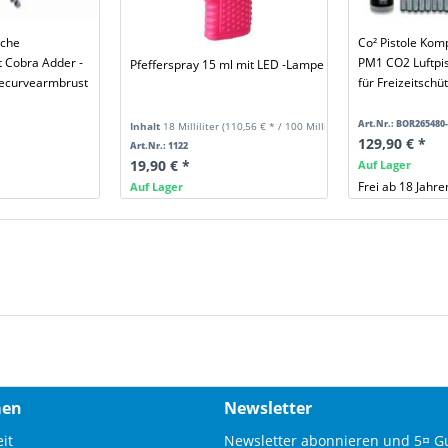
sche
Co² Pistole Kom
 Cobra Adder -
PM1 CO2 Luftpis
Pfefferspray 15 ml mit LED -Lampe
ecurvearmbrust
für Freizeitschüt
Art.Nr.: BOR265480-
Inhalt
18 Milliliter
(110,56 € * / 100 Milliliter)
129,90 € *
Art.Nr.: 1122
19,90 € *
Auf Lager
Frei ab 18 Jahre
Auf Lager
men
Newsletter
it
Newsletter abonnieren und 5¤ G