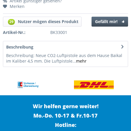
Artikel günstiger gesehen?
Merken
Nutzer mögen dieses Produkt
Gefällt mir!
29
Artikel-Nr.:
BK33001
Beschreibung
Beschreibung: Neue CO2-Luftpistole aus dem Hause Baikal
im Kaliber 4,5 mm. Die Luftpistole...
mehr
Wir helfen gerne weiter!
Mo.-Do. 10-17 & Fr.10-17
Hotline: