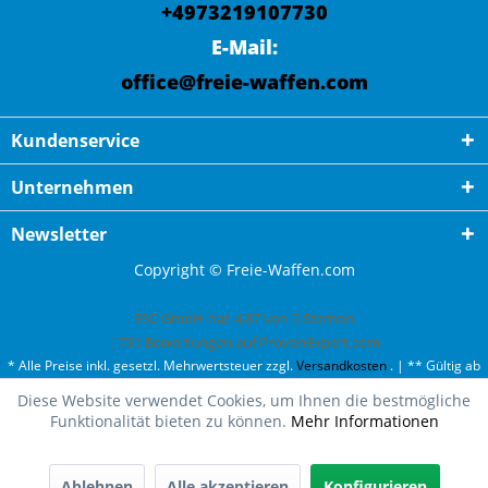
+4973219107730
E-Mail:
office@freie-waffen.com
Kundenservice
Unternehmen
Newsletter
Copyright © Freie-Waffen.com
ESC GmbH
hat
4,87
von
5
Sternen
|
791
Bewertungen auf ProvenExpert.com
* Alle Preise inkl. gesetzl. Mehrwertsteuer zzgl.
Versandkosten
. | ** Gültig ab
50¤ Bestellwert und einmal pro Kunde. | *** Innerhalb Deutschland,
Diese Website verwendet Cookies, um Ihnen die bestmögliche
ausgenommen Gefahrgut. Weitere Ländern finden Sie unter
Versandkosten
.
Funktionalität bieten zu können.
Mehr Informationen
Ablehnen
Alle akzeptieren
Konfigurieren