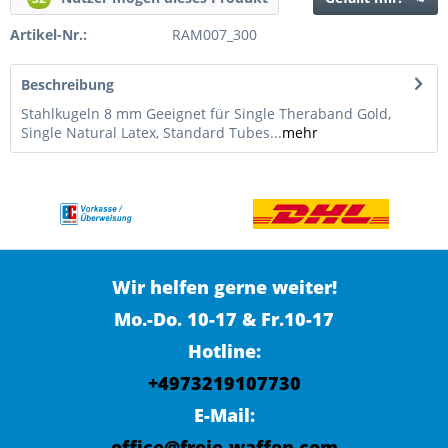
Artikel-Nr.:
RAM007_300
Beschreibung
Stahlkugeln 8 mm Geeignet für Single Theraband Gold,
Single Natural Latex, Standard Tubes...
mehr
Wir helfen gerne weiter!
Mo.-Do. 10-17 & Fr.10-17
Hotline:
+4973219107730
E-Mail:
office@freie-waffen.com