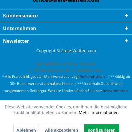
Kundenservice
Unternehmen
Newsletter
Copyright © Freie-Waffen.com
ESC GmbH
hat
4,87
von
5
Sternen
|
791
Bewertungen auf ProvenExpert.com
* Alle Preise inkl. gesetzl. Mehrwertsteuer zzgl.
Versandkosten
. | ** Gültig ab
50¤ Bestellwert und einmal pro Kunde. | *** Innerhalb Deutschland,
ausgenommen Gefahrgut. Weitere Ländern finden Sie unter
Versandkosten
.
Diese Website verwendet Cookies, um Ihnen die bestmögliche
Funktionalität bieten zu können.
Mehr Informationen
Ablehnen
Alle akzeptieren
Konfigurieren