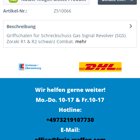
Artikel-Nr.:
Z510066
Beschreibung
Griffschalen für Schreckschuss Gas Signal Revolver (SGS)
Zoraki R1 & R2 schwarz Combat.
mehr
Wir helfen gerne weiter!
Mo.-Do. 10-17 & Fr.10-17
Hotline:
+4973219107730
E-Mail:
office@freie-waffen.com