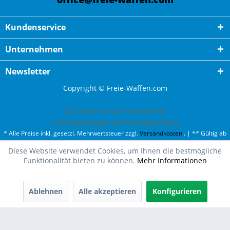
Kundenservice
Unternehmen
Newsletter
Copyright © Freie-Waffen.com
ESC GmbH
hat
4,87
von
5
Sternen
|
791
Bewertungen auf ProvenExpert.com
* Alle Preise inkl. gesetzl. Mehrwertsteuer zzgl.
Versandkosten
. | ** Gültig ab
50¤ Bestellwert und einmal pro Kunde. | *** Innerhalb Deutschland,
Diese Website verwendet Cookies, um Ihnen die bestmögliche
ausgenommen Gefahrgut. Weitere Ländern finden Sie unter
Versandkosten
.
Funktionalität bieten zu können.
Mehr Informationen
Ablehnen
Alle akzeptieren
Konfigurieren