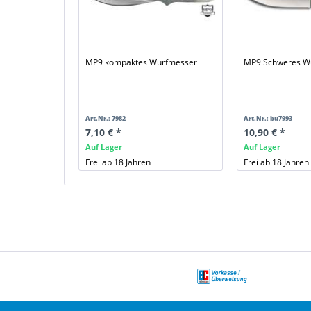
MP9 kompaktes Wurfmesser
MP9 Schweres W
Art.Nr.: 7982
Art.Nr.: bu7993
7,10 € *
10,90 € *
Auf Lager
Auf Lager
Frei ab 18 Jahren
Frei ab 18 Jahren