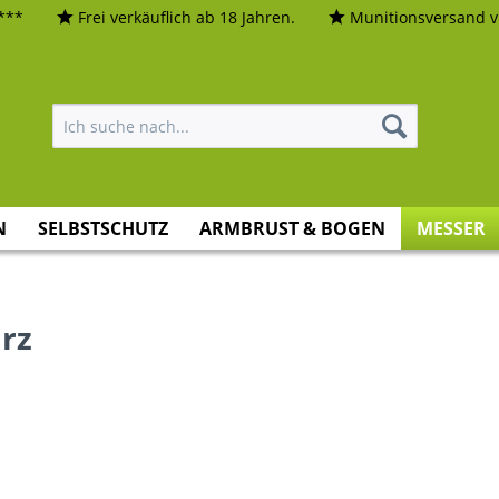
***
Frei verkäuflich ab 18 Jahren.
Munitionsversand vi
N
SELBSTSCHUTZ
ARMBRUST & BOGEN
MESSER
rz