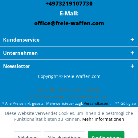
+4973219107730
E-Mail:
office@freie-waffen.com
Kundenservice
Unternehmen
Newsletter
Copyright © Freie-Waffen.com
ESC GmbH
hat
4,87
von
5
Sternen
|
791
Bewertungen auf ProvenExpert.com
* Alle Preise inkl. gesetzl. Mehrwertsteuer zzgl.
Versandkosten
. | ** Gültig ab
50¤ Bestellwert und einmal pro Kunde. | *** Innerhalb Deutschland,
Diese Website verwendet Cookies, um Ihnen die bestmögliche
ausgenommen Gefahrgut. Weitere Ländern finden Sie unter
Versandkosten
.
Funktionalität bieten zu können.
Mehr Informationen
Oh fast ausverkauft!
Wir haben nur noch 2 mal Walther PPQ M2 CO2-RAM
Pistole Kal. 43 LE (blauer Schlitten) auf Lager.
Ablehnen
Alle akzeptieren
Konfigurieren