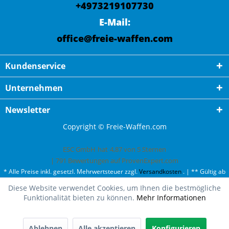
+4973219107730
E-Mail:
office@freie-waffen.com
Kundenservice
Unternehmen
Newsletter
Copyright © Freie-Waffen.com
ESC GmbH
hat
4,87
von
5
Sternen
|
791
Bewertungen auf ProvenExpert.com
* Alle Preise inkl. gesetzl. Mehrwertsteuer zzgl.
Versandkosten
. | ** Gültig ab
50¤ Bestellwert und einmal pro Kunde. | *** Innerhalb Deutschland,
Diese Website verwendet Cookies, um Ihnen die bestmögliche
ausgenommen Gefahrgut. Weitere Ländern finden Sie unter
Versandkosten
.
Funktionalität bieten zu können.
Mehr Informationen
Oh fast ausverkauft!
Wir haben nur noch 1 mal Walther CP88 Competition, 5,6,
Co2 Pistole, brüniert auf Lager.
Ablehnen
Alle akzeptieren
Konfigurieren