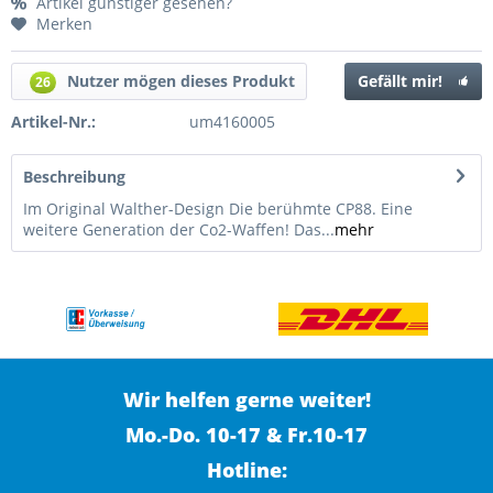
Artikel günstiger gesehen?
Merken
Nutzer mögen dieses Produkt
Gefällt mir!
26
Artikel-Nr.:
um4160005
Beschreibung
Im Original Walther-Design Die berühmte CP88. Eine
weitere Generation der Co2-Waffen! Das...
mehr
Wir helfen gerne weiter!
Mo.-Do. 10-17 & Fr.10-17
Hotline: